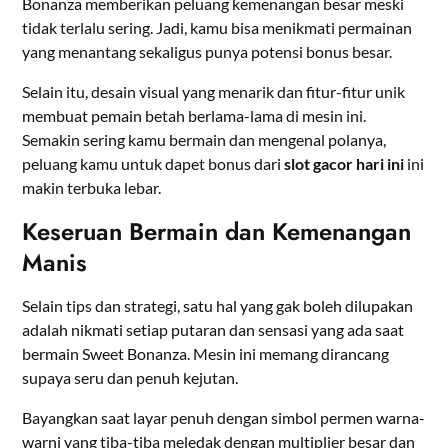
Bonanza memberikan peluang kemenangan besar meski
tidak terlalu sering. Jadi, kamu bisa menikmati permainan
yang menantang sekaligus punya potensi bonus besar.
Selain itu, desain visual yang menarik dan fitur-fitur unik
membuat pemain betah berlama-lama di mesin ini.
Semakin sering kamu bermain dan mengenal polanya,
peluang kamu untuk dapet bonus dari
slot gacor hari ini
ini
makin terbuka lebar.
Keseruan Bermain dan Kemenangan
Manis
Selain tips dan strategi, satu hal yang gak boleh dilupakan
adalah nikmati setiap putaran dan sensasi yang ada saat
bermain Sweet Bonanza. Mesin ini memang dirancang
supaya seru dan penuh kejutan.
Bayangkan saat layar penuh dengan simbol permen warna-
warni yang tiba-tiba meledak dengan multiplier besar dan