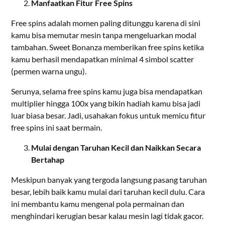
Manfaatkan Fitur Free Spins
Free spins adalah momen paling ditunggu karena di sini
kamu bisa memutar mesin tanpa mengeluarkan modal
tambahan. Sweet Bonanza memberikan free spins ketika
kamu berhasil mendapatkan minimal 4 simbol scatter
(permen warna ungu).
Serunya, selama free spins kamu juga bisa mendapatkan
multiplier hingga 100x yang bikin hadiah kamu bisa jadi
luar biasa besar. Jadi, usahakan fokus untuk memicu fitur
free spins ini saat bermain.
Mulai dengan Taruhan Kecil dan Naikkan Secara
Bertahap
Meskipun banyak yang tergoda langsung pasang taruhan
besar, lebih baik kamu mulai dari taruhan kecil dulu. Cara
ini membantu kamu mengenal pola permainan dan
menghindari kerugian besar kalau mesin lagi tidak gacor.