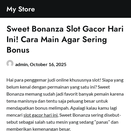
Skip
My Store
to
content
Sweet Bonanza Slot Gacor Hari
Ini! Cara Main Agar Sering
Bonus
admin,
October 16, 2025
Hai para penggemar judi online khususnya slot! Siapa yang
belum kenal dengan permainan yang satu ini? Sweet
Bonanza memang sudah jadi favorit banyak pemain karena
tema manisnya dan tentu saja peluang besar untuk
mendapatkan bonus melimpah. Apalagi kalau kamu lagi
mencari
slot gacor hari ini
, Sweet Bonanza sering disebut-
sebut sebagai salah satu mesin yang sedang “panas” dan
memberikan kemenangan besar.