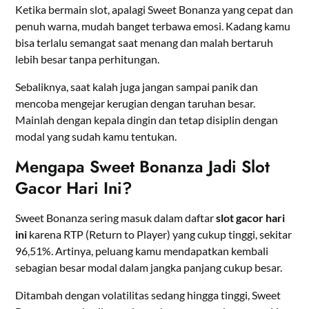
Ketika bermain slot, apalagi Sweet Bonanza yang cepat dan
penuh warna, mudah banget terbawa emosi. Kadang kamu
bisa terlalu semangat saat menang dan malah bertaruh
lebih besar tanpa perhitungan.
Sebaliknya, saat kalah juga jangan sampai panik dan
mencoba mengejar kerugian dengan taruhan besar.
Mainlah dengan kepala dingin dan tetap disiplin dengan
modal yang sudah kamu tentukan.
Mengapa Sweet Bonanza Jadi Slot
Gacor Hari Ini?
Sweet Bonanza sering masuk dalam daftar
slot gacor hari
ini
karena RTP (Return to Player) yang cukup tinggi, sekitar
96,51%. Artinya, peluang kamu mendapatkan kembali
sebagian besar modal dalam jangka panjang cukup besar.
Ditambah dengan volatilitas sedang hingga tinggi, Sweet