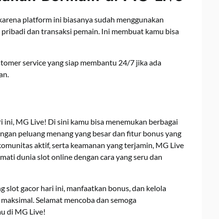
karena platform ini biasanya sudah menggunakan
a pribadi dan transaksi pemain. Ini membuat kamu bisa
stomer service yang siap membantu 24/7 jika ada
an.
ri ini, MG Live! Di sini kamu bisa menemukan berbagai
dengan peluang menang yang besar dan fitur bonus yang
omunitas aktif, serta keamanan yang terjamin, MG Live
mati dunia slot online dengan cara yang seru dan
 slot gacor hari ini, manfaatkan bonus, dan kelola
 maksimal. Selamat mencoba dan semoga
u di MG Live!