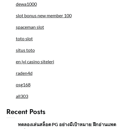
dewa1000
slot bonus new member 100
spaceman slot
toto slot
situs toto
en iyi casino siteleri
raden4d
osg168
all303
Recent Posts
ทดลองเล่นสล็อต PG อย่างมีเป้าหมาย: ฝึกอ่านแพต