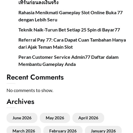
เทิร์นก่อนลงเงินจริง
Rahasia Menikmati Gameplay Slot Online Buka 77
dengan Lebih Seru
Teknik Naik-Turun Bet Setiap 25 Spin di Bayar77
Referral Pay 77: Cara Dapat Cuan Tambahan Hanya
dari Ajak Teman Main Slot
Peran Customer Service Admin77 Daftar dalam
Membantu Gameplay Anda
Recent Comments
No comments to show.
Archives
June 2026
May 2026
April 2026
March 2026
February 2026
January 2026