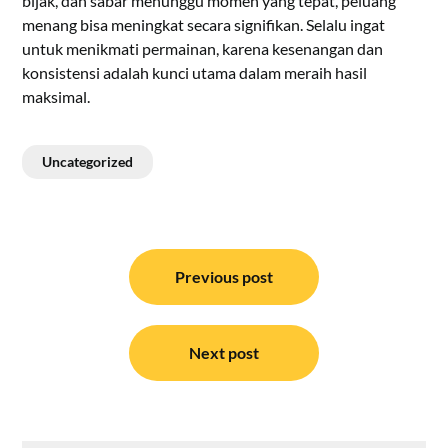
bijak, dan sabar menunggu momen yang tepat, peluang
menang bisa meningkat secara signifikan. Selalu ingat
untuk menikmati permainan, karena kesenangan dan
konsistensi adalah kunci utama dalam meraih hasil
maksimal.
Uncategorized
Post
navigation
Previous post
Next post