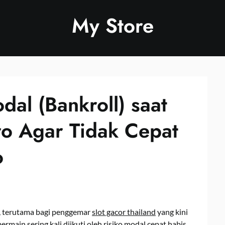
My Store
al (Bankroll) saat
o Agar Tidak Cepat
o
, terutama bagi penggemar
slot gacor thailand
yang kini
rmain sering kali diikuti oleh risiko modal cepat habis