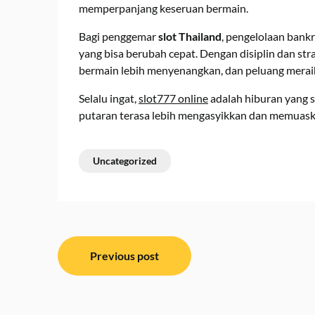
memperpanjang keseruan bermain.
Bagi penggemar
slot Thailand
, pengelolaan bankr
yang bisa berubah cepat. Dengan disiplin dan str
bermain lebih menyenangkan, dan peluang merai
Selalu ingat,
slot777 online
adalah hiburan yang 
putaran terasa lebih mengasyikkan dan memuask
Uncategorized
Post
Previous post
navigation