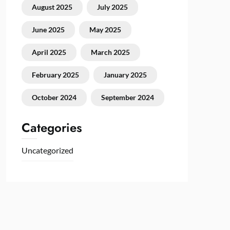
August 2025
July 2025
June 2025
May 2025
April 2025
March 2025
February 2025
January 2025
October 2024
September 2024
Categories
Uncategorized