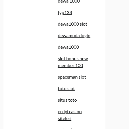
dewa 1000
fyp138
dewa1000 slot
dewamuda login
dewa1000
slot bonus new
member 100
spaceman slot
toto slot
situs toto
en iyi casino
siteleri