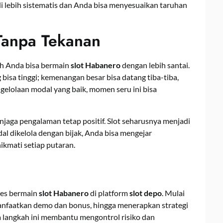
i lebih sistematis dan Anda bisa menyesuaikan taruhan
Tanpa Tekanan
ah Anda bisa bermain
slot Habanero
dengan lebih santai.
 bisa tinggi; kemenangan besar bisa datang tiba-tiba,
gelolaan modal yang baik, momen seru ini bisa
njaga pengalaman tetap positif. Slot seharusnya menjadi
dal dikelola dengan bijak, Anda bisa mengejar
kmati setiap putaran.
ses bermain
slot Habanero
di platform
slot depo
. Mulai
nfaatkan demo dan bonus, hingga menerapkan strategi
ua langkah ini membantu mengontrol risiko dan