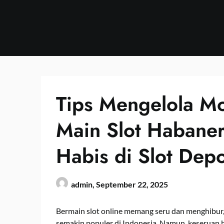
Skip
to
content
Tips Mengelola Mod
Main Slot Habaner
Habis di Slot Dep
admin,
September 22, 2025
Bermain slot online memang seru dan menghibur
semakin populer di Indonesia. Namun, keseruan be