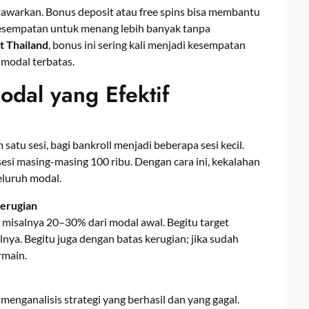
itawarkan. Bonus deposit atau free spins bisa membantu
sempatan untuk menang lebih banyak tanpa
ot Thailand
, bonus ini sering kali menjadi kesempatan
modal terbatas.
odal yang Efektif
atu sesi, bagi bankroll menjadi beberapa sesi kecil.
sesi masing-masing 100 ribu. Dengan cara ini, kekalahan
eluruh modal.
erugian
, misalnya 20–30% dari modal awal. Begitu target
lnya. Begitu juga dengan batas kerugian; jika sudah
rmain.
enganalisis strategi yang berhasil dan yang gagal.