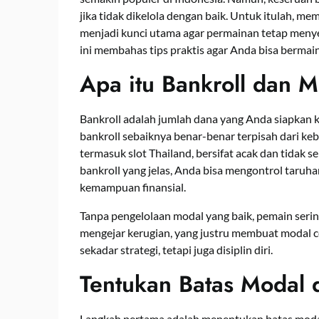
jika tidak dikelola dengan baik. Untuk itulah, m
menjadi kunci utama agar permainan tetap meny
ini membahas tips praktis agar Anda bisa bermain
Apa itu Bankroll dan 
Bankroll adalah jumlah dana yang Anda siapkan 
bankroll sebaiknya benar-benar terpisah dari keb
termasuk slot Thailand, bersifat acak dan tidak
bankroll yang jelas, Anda bisa mengontrol taruha
kemampuan finansial.
Tanpa pengelolaan modal yang baik, pemain serin
mengejar kerugian, yang justru membuat modal ce
sekadar strategi, tetapi juga disiplin diri.
Tentukan Batas Modal 
Langkah pertama adalah menentukan batas modal