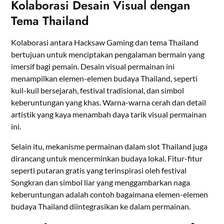
Kolaborasi Desain Visual dengan
Tema Thailand
Kolaborasi antara Hacksaw Gaming dan tema Thailand
bertujuan untuk menciptakan pengalaman bermain yang
imersif bagi pemain. Desain visual permainan ini
menampilkan elemen-elemen budaya Thailand, seperti
kuil-kuil bersejarah, festival tradisional, dan simbol
keberuntungan yang khas. Warna-warna cerah dan detail
artistik yang kaya menambah daya tarik visual permainan
ini.
Selain itu, mekanisme permainan dalam slot Thailand juga
dirancang untuk mencerminkan budaya lokal. Fitur-fitur
seperti putaran gratis yang terinspirasi oleh festival
Songkran dan simbol liar yang menggambarkan naga
keberuntungan adalah contoh bagaimana elemen-elemen
budaya Thailand diintegrasikan ke dalam permainan.